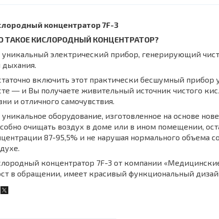
слородный концентратор 7
F
-3
О ТАКОЕ КИСЛОРОДНЫЙ КОНЦЕНТРАТОР?
о уникальный электрический прибор, генерирующий чи
 дыхания.
таточно включить этот практически бесшумный прибор у 
те ― и Вы получаете живительный источник чистого кис
ни и отличного самочувствия.
 уникальное оборудование, изготовленное на основе нов
собно очищать воздух в доме или в ином помещении, ос
нцентрации 87-95,5% и не нарушая нормального объема
духе.
лородный концентратор 7F-3 от компании «Медицинские 
ст в обращении, имеет красивый функциональный дизай