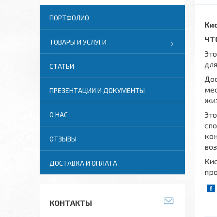
ПОРТФОЛИО
Ки
ЧТ
ТОВАРЫ И УСЛУГИ
Эт
для
СТАТЬИ
Дос
мес
ПРЕЗЕНТАЦИИ И ДОКУМЕНТЫ
жиз
Это
О НАС
спо
ко
ОТЗЫВЫ
воз
Кис
ДОСТАВКА И ОПЛАТА
про
КОНТАКТЫ