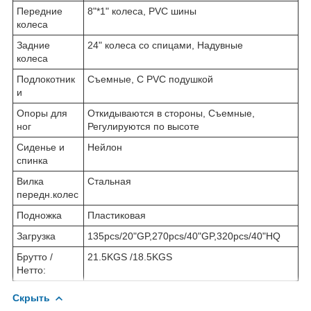
Передние
8"*1" колеса, PVC шины
колеса
Задние
24" колеса со спицами, Надувные
колеса
Подлокотник
Съемные, С PVC подушкой
и
Опоры для
Откидываются в стороны, Съемные,
ног
Регулируются по высоте
Сиденье и
Нейлон
спинка
Вилка
Стальная
передн.колес
Подножка
Пластиковая
Загрузка
135pcs/20"GP,270pcs/40"GP,320pcs/40"HQ
Брутто /
21.5KGS /18.5KGS
Нетто:
Скрыть