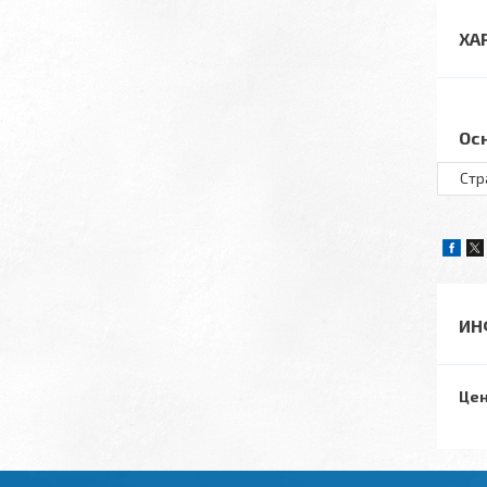
ХА
Ос
Стр
ИН
Цен