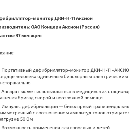
фибриллятор-монитор ДКИ-Н-11 Аксион
оизводитель: ОАО Концерн Аксион (Россия)
антия: 37 месяцев
сание:
Портативный дефибриллятор-монитор ДКИ-Н-11 «АКСИОН»
 сердце человека одиночным биполярным электрическим
ансторакально
ппарат может использоваться в медицинских стационар
нащения бригад скорой и неотложной помощи
Импульс дефибрилляции — биполярный трапецеидальный
имметричный с соотношением амплитуд токов отрицатель
нагрузке 50 Ом
Возможность применения для взрослых и детей