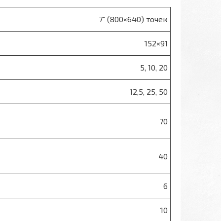
7″ (800×640) точек
152×91
5, 10, 20
12,5, 25, 50
70
40
6
10