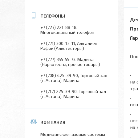
Де
+7 (727) 221-88-18
Пр
Многоканальный телефон
Гар
+7 (771) 300-13-11
Ажгалиев
Рафик (Алкотестеры)
Опи
+7 (777) 355-55-73
Мадина
(Наркотесты, прочие товары)
· 
+7 (708) 425-39-90
Торговый зал
(г. Астана), Марина
на
тр
+7 (717) 225-39-90
Торговый зал
(г. Астана), Марина
· А
ос
· 
нес
на 
Медицинские газовые системы
· 