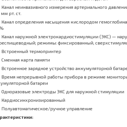
анал неинвазивного измерения артериального давления 
 мм рт. ст.
Канал определения насыщения кислородом гемоглобина а
0%
Канал наружной электрокардиостимуляции (ЭКС) — нар
чреспищеводный; режимы: фиксированный, сверхстимуляц
Встроенный термопринтер
Сменная карта памяти
Встроенное зарядное устройство аккумуляторной батар
Время непрерывной работы прибора в режиме мониторир
кумуляторной батареи
Одноразовые электроды ЭКС для наружной стимуляции
Кардиосинхронизированный
Полуавтоматическое/ручное управление
рактеристики: