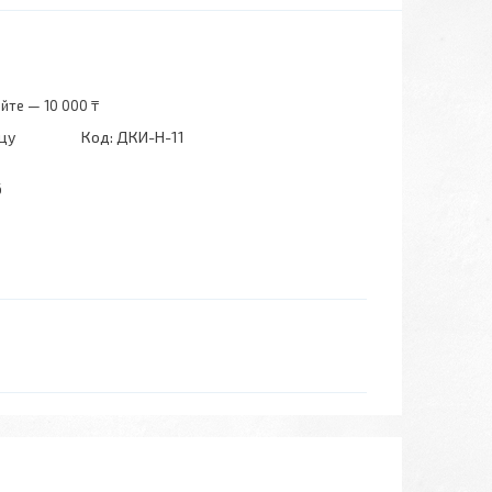
йте — 10 000 ₸
цу
Код:
ДКИ-Н-11
6