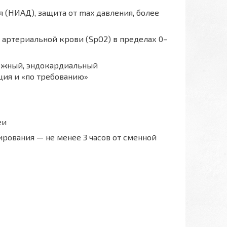
(НИАД), защита от max давления, более
ртериальной крови (SpO2) в пределах 0–
ужный, эндокардиальный
ия и «по требованию»
еи
ования — не менее 3 часов от сменной