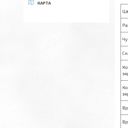
КАРТА
Цв
Ра
Чу
Ск
Ко
за
Ко
за
Вр
Вр