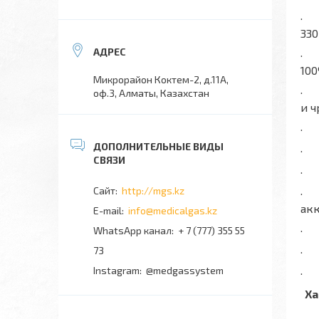
· К
330
· 
10
Микрорайон Коктем-2, д.11А,
· 
оф.3, Алматы, Казахстан
и 
· 
· 
· 
http://mgs.kz
· 
ак
info@medicalgas.kz
· 
WhatsApp канал
+ 7 (777) 355 55
73
· 
Instagram
@medgassystem
· 
Ха