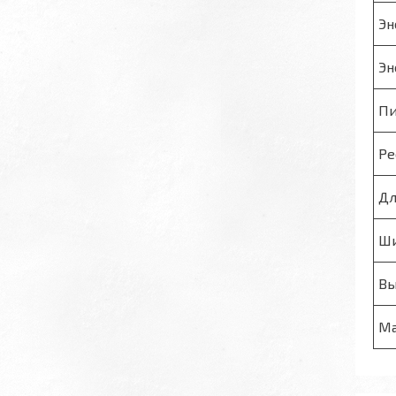
Эн
Эн
Пи
Ре
Дл
Ши
Вы
Ма