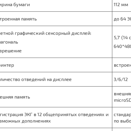
рина бумаги
112 мм
троенная память
до 64 Э
етной графический сенсорный дисплей:
5,7’ (14 
агональ
640*48
зрешение
интер
встрое
личество отведений на дисплее
3/6/12
внешняя
ешняя память
microSD
гистрация ЭКГ в 12 общепринятых отведениях и
стандар
зможных дополнениях
по выб