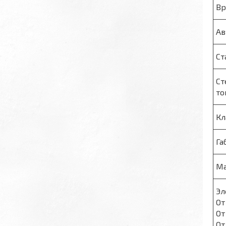
Вр
Ав
Ст
Ст
то
Кл
Га
Ма
Эл
От
От
От