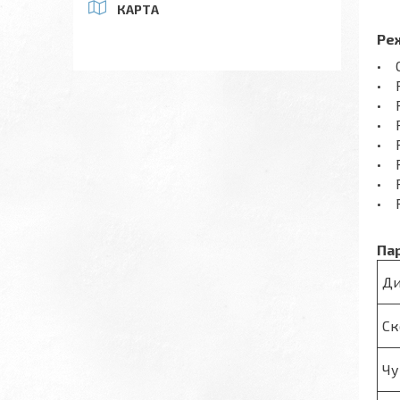
КАРТА
Ре
• 
• 
• 
• 
• Р
• 
• 
• 
Па
Ди
Ск
Чу