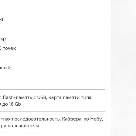
КГ
см)
0 точек
нный
 flash-память с USB, карта памяти типа
 до 16 Gb
тная последовательность, Кабрера, по Небу,
ору пользователя