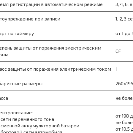
емя регистрации в автоматическом режиме
3, 4, 6
тоупреждение при записи
1, 2, 3 с
арт по таймеру
от 1 до
епень защиты от поражения электрическим
CF
ком
асс защиты от поражения электрическим током
I
баритные размеры
260х19
сса
не боле
ектропитание:
от 198 
 сети переменного тока
не боле
 сменной аккумуляторной батареи
от 10,5 
 бортовой сети автомобиля