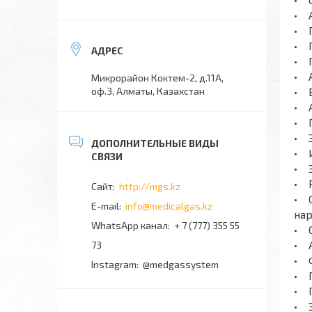
• 
• 
• П
• П
• 
Микрорайон Коктем-2, д.11А,
оф.3, Алматы, Казахстан
• 
• 
• 
• 
• 
• 
• 
http://mgs.kz
• С
info@medicalgas.kz
нар
WhatsApp канал
+ 7 (777) 355 55
• 
• 
73
• Ф
Instagram
@medgassystem
• 
• 
• З