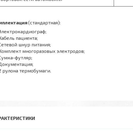
мплектация
(стандартная):
Электрокардиограф;
абель пациента;
етевой шнур питания;
Комплект многоразовых электродов;
Сумка-футляр;
Документация;
 рулона термобумаги.
РАКТЕРИСТИКИ