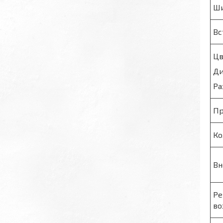
Ши
Вс
Цв
Ди
Ра
Пр
Ко
Вн
Ре
во