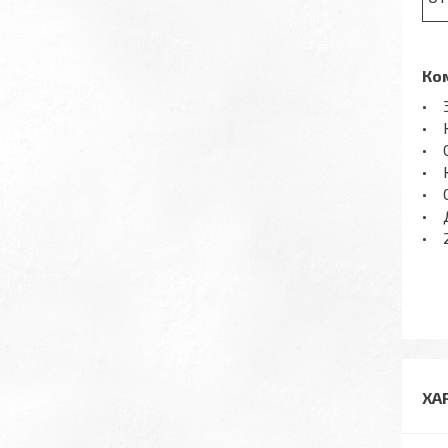
Ко
• 
• К
• С
• 
• 
• 
• 2
ХА