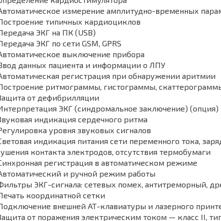
Автоматическое измерение амплитудно-временных пара
Построение типичных кардиоциклов
ередача ЭКГ на ПК (USB)
ередача ЭКГ по сети GSM, GPRS
Автоматическое выключение прибора
Ввод данных пациента и информации о ЛПУ
Автоматическая регистрация при обнаружении аритмии
Построение ритмограммы, гистограммы, скаттерограммы
Защита от дефибрилляции
Интерпретация ЭКГ (синдромальное заключение) (опция)
Звуковая индикация сердечного ритма
Регулировка уровня звуковых сигналов
ветовая индикация питания сети переменного тока, заря
ушения контакта электродов, отсутствия термобумаги
Синхронная регистрация в автоматическом режиме
Автоматический и ручной режим работы
ильтры ЭКГ-сигнала: сетевых помех, антитреморный, д
Печать координатной сетки
Подключение внешней АТ-клавиатуры и лазерного принт
ащита от поражения электрическим током — класс II, ти