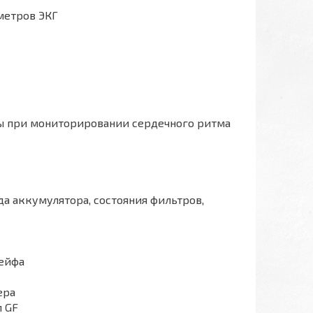
метров ЭКГ
 при мониторировании сердечного ритма
да аккумулятора, состояния фильтров,
рейфа
ера
п GF