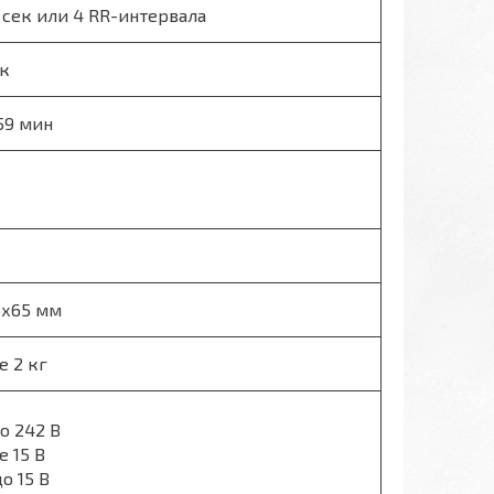
, 8 сек или 4 RR-интервала
ек
 59 мин
5х65 мм
е 2 кг
до 242 В
е 15 В
до 15 В