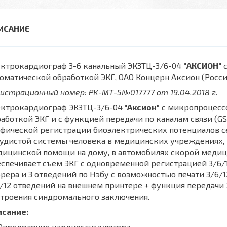
ектрокардиограф 3-6 канальный ЭК3ТЦ-3/6-04
"АКСИОН"
с
оматической обработкой ЭКГ, ОАО Концерн Аксион (Росси
истрационный номер: РК-МТ-5№017777 от 19.04.2018 г.
ектрокардиограф ЭКЗТЦ-3/6-04
"Аксион"
с микропроцесс
аботкой ЭКГ и с функцией передачи по каналам связи (G
фической регистрации биоэлектрических потенциалов се
удистой системы человека в медицинских учреждениях, 
дицинской помощи на дому, в автомобилях скорой меди
спечивает съем ЭКГ с одновременной регистрацией 3/6/
рера и 3 отведений по Нэбу с возможностью печати 3/6/
/12 отведений на внешнем принтере + функция передачи 
строения синдромального заключения.
исание:
Определение кардиостимулятора