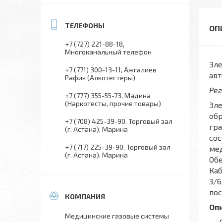
+7 (727) 221-88-18
Многоканальный телефон
Эл
+7 (771) 300-13-11
Ажгалиев
авт
Рафик (Алкотестеры)
Рег
+7 (777) 355-55-73
Мадина
(Наркотесты, прочие товары)
Эл
обр
+7 (708) 425-39-90
Торговый зал
гра
(г. Астана), Марина
сос
+7 (717) 225-39-90
Торговый зал
ме
(г. Астана), Марина
Обе
Каб
3/6
по
Оп
Медицинские газовые системы
• 