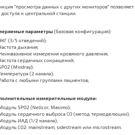
кция "просмотра данных с других мониторов" позволяет
 доступа к центральной станции.
меряемые параметры
(базовая конфигурация):
КГ (3/5 отведений);
астота дыхания;
Неинвазивное измерения кровяного давления;
Частота сердечных сокращений;
PO2 (Mindray);
емпература (2 канала);
Работа с любыми группами пациентов;
полнительные измерительные модули:
одуль SPO2 (Nellcor, Masimo);
Модуль сердечного выброса CO (метод термоделюции);
одуль ИАД (1/2 канала);
одуль СO2: mainstream, sidestream или microstream.