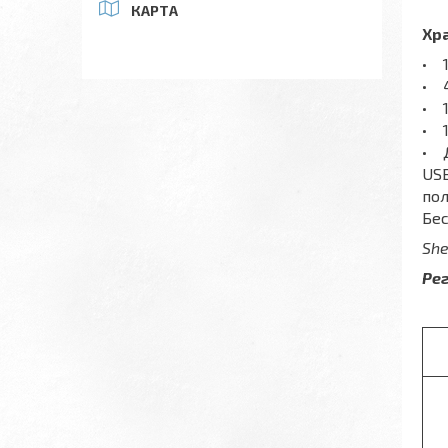
КАРТА
Хр
• 1
• 4
• 
• 1
• Д
USB
пол
Бес
She
Ре