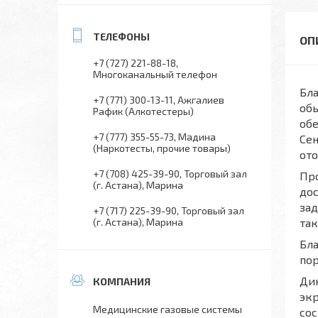
+7 (727) 221-88-18
Многоканальный телефон
Бла
+7 (771) 300-13-11
Ажгалиев
обы
Рафик (Алкотестеры)
об
+7 (777) 355-55-73
Мадина
Сен
(Наркотесты, прочие товары)
ото
+7 (708) 425-39-90
Торговый зал
Пр
(г. Астана), Марина
дос
зад
+7 (717) 225-39-90
Торговый зал
(г. Астана), Марина
та
Бла
пор
Ди
экр
Медицинские газовые системы
сос