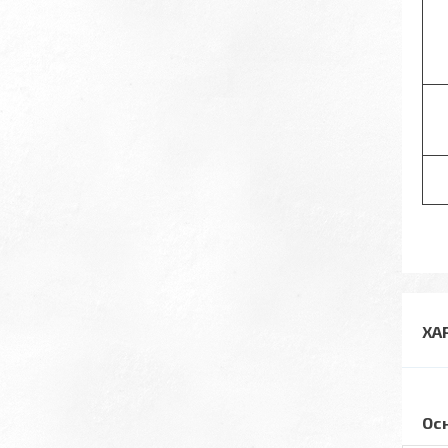
ХА
Ос