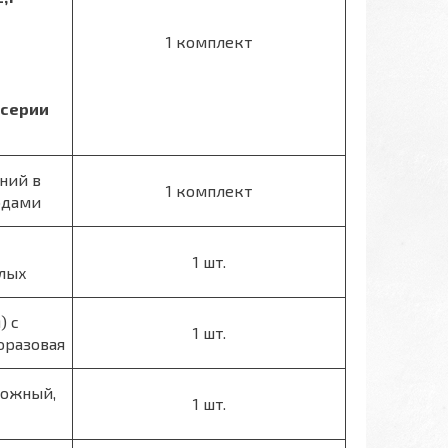
1 комплект
 серии
ений в
1 комплект
одами
1 шт.
слых
) с
1 шт.
оразовая
кожный,
1 шт.