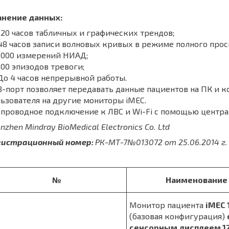
анение данных:
20 часов табличных и графических трендов;
8 часов записи волновых кривых в режиме полного прос
1000 измерений НИАД;
00 эпизодов тревоги;
о 4 часов непрерывной работы.
-порт позволяет передавать данные пациентов на ПК и 
ьзователя на другие мониторы iMEC.
проводное подключение к ЛВС и Wi-Fi с помощью центра
nzhen Mindray BioMedical Electronics Co. Ltd
гистрационный номер:
РК-МТ-7№013072 от 25.06.2014 г.
№
Наименование
Монитор пациента
iMEC 
(базовая конфигурация)
сенсорным дисплеем 12