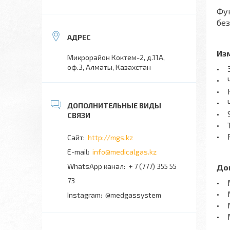
Фун
без
Из
Микрорайон Коктем-2, д.11А,
оф.3, Алматы, Казахстан
• Э
• Ч
• 
• 
• S
• Т
• 
http://mgs.kz
info@medicalgas.kz
WhatsApp канал
+ 7 (777) 355 55
До
73
• М
• 
Instagram
@medgassystem
• М
• М