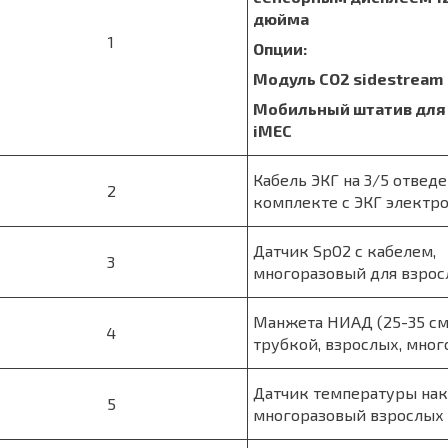
дюйма
1
Опции:
Модуль С
O
2
sidestream
Мобильный штатив для
iMEC
Кабель ЭКГ на 3/5 отвед
2
комплекте с ЭКГ электр
Датчик SpO2 с кабелем,
3
многоразовый для взро
Манжета НИАД (25-35 см
4
трубкой, взрослых, мног
Датчик температуры на
5
многоразовый взрослых