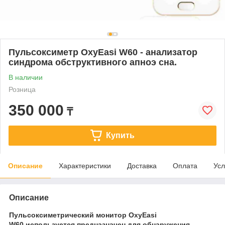
Пульсоксиметр OxyEasi W60 - анализатор
синдрома обструктивного апноэ сна.
В наличии
Розница
350 000
₸
Купить
Описание
Характеристики
Доставка
Оплата
Усл
Описание
Пульсоксиметрический монитор OxyEasi
W60 используется предназначен для обнаружения