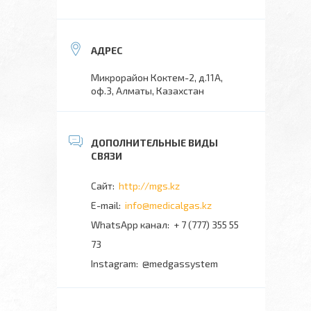
Микрорайон Коктем-2, д.11А,
оф.3, Алматы, Казахстан
http://mgs.kz
info@medicalgas.kz
WhatsApp канал
+ 7 (777) 355 55
73
Instagram
@medgassystem