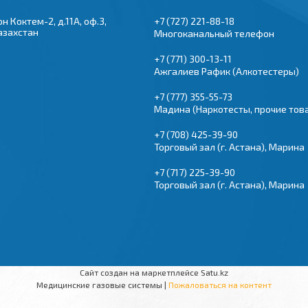
 Коктем-2, д.11А, оф.3,
+7 (727) 221-88-18
азахстан
Многоканальный телефон
+7 (771) 300-13-11
Ажгалиев Рафик (Алкотестеры)
+7 (777) 355-55-73
Мадина (Наркотесты, прочие тов
+7 (708) 425-39-90
Торговый зал (г. Астана), Марина
+7 (717) 225-39-90
Торговый зал (г. Астана), Марина
Сайт создан на маркетплейсе
Satu.kz
Медицинские газовые системы |
Пожаловаться на контент