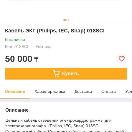
Кабель ЭКГ (Philips, IEC, Snap) 018SCI
В наличии
Код: 018SCI
Розница
50 000
₸
Купить
Описание
Характеристики
Доставка
Оплата
Усл
Описание
Цельный кабель отведений электрокардиограммы для
электрокардиографа (Philips, IEC, Snap) 018SCI.
Совместимый кабель.Содержит кабель и провода отведений.