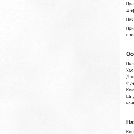
Пул
Диф
Наб
При
вне
Ос
Пол
Удо
Доп
Фун
Ком
Шну
кон
На
Кон