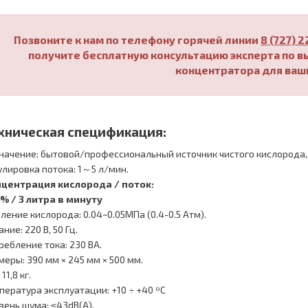
Позвоните к нам по телефону горячей линии
8 (727) 
получите бесплатную консультацию эксперта по 
концентратора для ваш
хническая спецификация:
начение: бытовой/профессиональный источник чистого кислорода
улировка потока: 1～5 л/мин.
центрация кислорода / поток:
% / 3 литра в минуту
ление кислорода: 0.04~0.05МПа (0.4-0.5 Атм).
ние: 220 В, 50 Гц.
ребление тока: 230 ВА.
меры: 390 мм × 245 мм × 500 мм.
 11,8 кг.
пература эксплуатации: +10 ÷ +40 ºС
вень шума: ≤43dB(A).