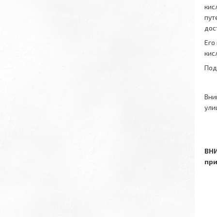
кис
пут
дос
Его
кис
Под
Вни
ули
ВНИ
при