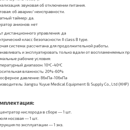
нализация: звуковая об отключении питания.
товая: об аварии/ неисправности.
атный таймер: да.
ератор анионов: нет
ьт дистанционного управления: да
ктрический класс безопасности: II class B type.
очая система: рассчитана для продолжительной работы.
анавливать и эксплуатировать только вдали от воспламеняемых пр
мальные рабочие условия:
пературный диапазон: 10ᵒС-40ᵒС
осительная влажность: 20%-60%
осферное давление: 86кПа-106кПа
изводитель: Jiangsu Yuyue Medical Equipment & Supply Co., Ltd (КНР)
мплектация:
центратор кислорода в сборе ― 1 шт.
юля носовая ― 1 шт.
трукция по эксплуатации ― 1 экз.