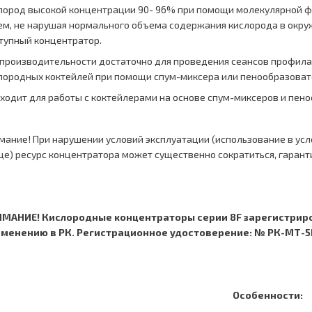
лород высокой концентрации 90- 96% при помощи молекулярной 
ем, не нарушая нормального объема содержания кислорода в окру
тупный концентратор.
 производительности достаточно для проведения сеансов профила
лородных коктейлей при помощи спум-миксера или пенообразовате
ходит для работы с коктейлерами на основе спум-миксеров и пен
мание! При нарушении условий эксплуатации (использование в ус
це) ресурс концентратора может существенно сократиться, гарант
МАНИЕ! Кислородные концентраторы серии 8F зарегистрир
менению в РК.
Регистрационное удостоверение: № РК-МТ-5№0
Особенности: