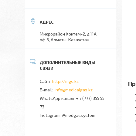
Микрорайон Коктем-2, д.11А,
оф.3, Алматы, Казахстан
http://mgs.kz
Пр
info@medicalgas.kz
WhatsApp канал
+ 7 (777) 355 55
73
Instagram
@medgassystem