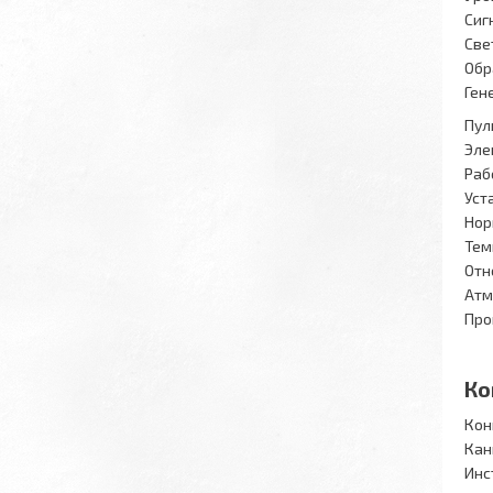
Сиг
Све
Обр
Ген
Пул
Эле
Раб
Уст
Нор
Тем
Отн
Атм
Про
Ко
Кон
Кан
Инс