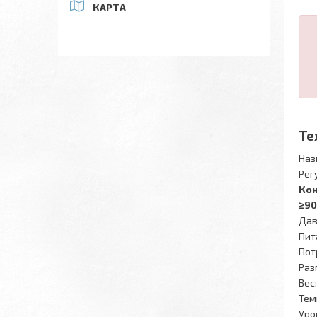
КАРТА
Те
Наз
Рег
Кон
≥90
Дав
Пита
Пот
Раз
Вес:
Тем
Уро