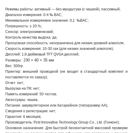
Режимы работы:
активный
― без мундштука (с чашкой)
, пассивный;
Диапазон измерения: 0-4 ‰ BAC
;
Минимальное измеряемое значение: 0,1 ‰BAC;
Погрешность: ± 20 %
;
Сенсор: электрохимический;
Контроль качества выдоха: да
;
Пропускная способность: не
ограничена для низких уровней алкоголя;
Скорость измерения: 10-30 сек (для низких значений алкоголя)
;
Дисплей: 1,8 дюймовый TFT QVGA дисплей
;
230 × 40 × 35 мм
Размеры:
Вес:
300гр.
Принтер: внешний проводной (не входит в стандартный комплект и
поставляется по заказу)
;
Отчет: нет
;
Выгрузка на ПК: нет
;
Память измерений: 50 тестов
;
Аксессуары: чашка;
Питание: аккумуляторное или батарейное (типоразмер АА)
;
Сведения о регистрации: нет
;
Гарантия: 6 месяцев
;
Производитель: First Innovative Technology Group Co., Ltd. (Гонконг)
;
Основное назначение: Для быстрой бесконтактной массовой проверки