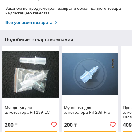
Законом не предусмотрен возврат и обмен данного товара
надлежащего качества
Все условия возврата
Подобные товары компании
Мундштук для
Мундштук для
Про
алкотестера FiT239-LC
алкотестера FiT239-Pro
алко
Рест
о по
200
200
409
₸
₸