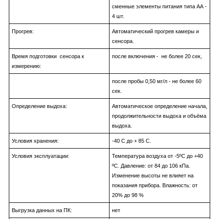
сменные элементы питания типа АА -
4 шт.
Прогрев:
Автоматический прогрев камеры и
сенсора.
Время подготовки сенсора к
после включения - не более 20 сек,
измерению:
после пробы 0,50 мг/л - не более 60
сек.
Определение выдоха:
Автоматическое определение начала,
продолжительности выдоха и объёма
выдоха.
Условия хранения:
-40 C до + 85 C.
Условия эксплуатации:
Температура воздуха от -5ºС до +40
ºC. Давление: от 84 до 106 кПа.
Изменение высоты не влияет на
показания прибора. Влажность: от
20% до 98 %
Выгрузка данных на ПК:
нет