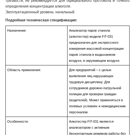
трезвости, не рекомендуется для официального протокола и точного
определения концентрации алкоголя.
Эксплуатационный уровень: начальный.
Подробная техническая спецификация:
Назначение:
Анализатор паров этанола
(алкотестер) модели FiT-031
предназначен для экспрессного
измерения массовой концентрации
паров этанола в выдыхаемом
воздухе, в окружающем воздухе.
Область применения:
Для предприятий – с целью
выявления лиц нарушающих
трудовую дисциплину. Для
сотрудников дорожно-патрульной
полиции для проверки граждан
(водителей). Может применяться в
полевых условиях и немедицинским
персоналом.
Особенности:
Алкотестер FiT-031 является
анализатором с активным
бесконтактным режимом работы без