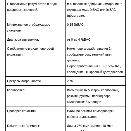
Отображение результатов в виде
В выбранных единицах измерения: в
цифровых значений:
единицах мг/л, %BAC или ‰BAC
(промилле).
Минимальное отображаемое
0,15 ‰BAC.
значение:
Диапазон измерения:
от 0 до 4 ‰BAC
Отображение в виде пороговой
Ниже порога срабатывания 1 -
индикации
сообщение Low, зеленый цвет
дисплея;
Порог срабатывания 1 - 0,15 ‰BAC,
сообщение HI, красный цвет дисплея.
Пределы погрешности:
20%
Калибровка:
Возможность быстрой калибровки,
рекомендуемый период пере-
калибровки: 6 месяцев.
Проверка качества:
Наличие режима самопроверки
работы анализатора.
Габаритные Размеры:
Длина 230 мм* Ширина 40 мм*