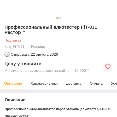
Профессиональный алкотестер FiT-031
Рестор™
Под заказ
Код: FiT031
Розница
Отправка с
22 августа 2026
Цену уточняйте
Минимальная сумма заказа на сайте — 10 000 ₸
Описание
Характеристики
Доставка
Оплата
Усл
Описание
Профессиональный анализатор паров этанола (алкотестер)
FiT-031
.
Преимущества: