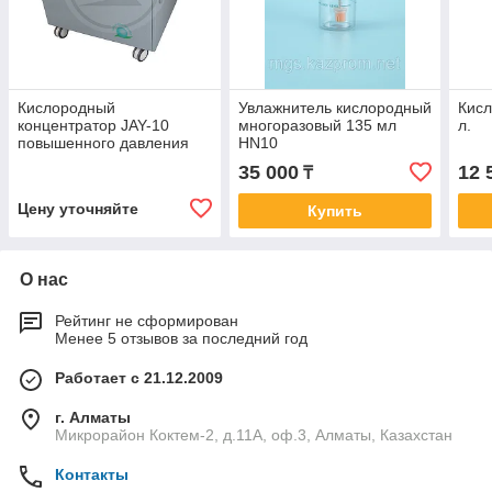
Кислородный
Увлажнитель кислородный
Кисл
концентратор JAY-10
многоразовый 135 мл
л.
повышенного давления
HN10
(0.14-0.4МПа)
35 000
12 
₸
Цену уточняйте
Купить
О нас
Рейтинг не сформирован
Менее 5 отзывов за последний год
Работает с 21.12.2009
г. Алматы
Микрорайон Коктем-2, д.11А, оф.3, Алматы, Казахстан
Контакты