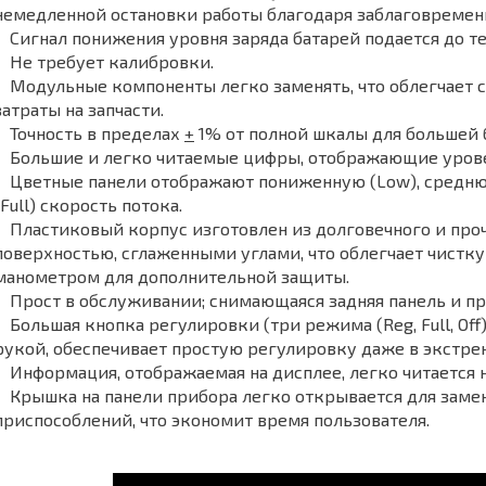
немедленной остановки работы благодаря заблаговремен
Сигнал понижения уровня заряда батарей подается до тех
Не требует калибровки.
Модульные компоненты легко заменять, что облегчает 
затраты на запчасти.
Точность в пределах
+
1% от полной шкалы для большей 
Большие и легко читаемые цифры, отображающие урове
Цветные панели отображают пониженную (Low), средню
(Full) скорость потока.
Пластиковый корпус изготовлен из долговечного и проч
поверхностью, сглаженными углами, что облегчает чистк
манометром для дополнительной защиты.
Прост в обслуживании; снимающаяся задняя панель и пр
Большая кнопка регулировки (три режима (Reg, Full, Of
рукой, обеспечивает простую регулировку даже в экстре
Информация, отображаемая на дисплее, легко читается 
Крышка на панели прибора легко открывается для заме
приспособлений, что экономит время пользователя.