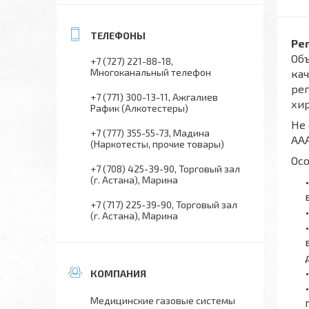
Ре
Об
+7 (727) 221-88-18
Многоканальный телефон
кач
рег
+7 (771) 300-13-11
Ажгалиев
хи
Рафик (Алкотестеры)
Не 
+7 (777) 355-55-73
Мадина
ААА
(Наркотесты, прочие товары)
Ос
+7 (708) 425-39-90
Торговый зал
(г. Астана), Марина
+7 (717) 225-39-90
Торговый зал
(г. Астана), Марина
Медицинские газовые системы