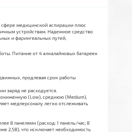
в сфере медицинской аспирации плюс
гичным устройствам. Надежное средство
ьных и фарингеальных путей,
боты. Питание от 4 алкалайновых батареек
движных, продлевая срок работы
и заряд не расходуется.
пониженную (Low), среднюю (Medium),
воляет медперсоналу легко отслеживать
ее 8 панелями (расход: 1 панель/час; 8
же 2,5В), что исключает необходимость