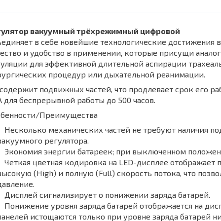
гулятор вакуумный трёхрежимный цифровой
ъединяет в себе новейшие технологические достижения 
ество и удобство в применении, которые присущи анало
уляции для эффективной длительной аспирации трахеал
рургических процедур или дыхательной реанимации.
содержит подвижных частей, что продлевает срок его ра
 для беспрерывной работы до 500 часов.
обенности/Преимущества
Несколько механических частей не требуют наличия по
вакуумного регулятора.
Экономия энергии батареек; при выключенном положени
Четкая цветная кодировка на LED-дисплее отображает 
высокую (High) и полную (Full) скорость потока, что поз
давление.
Дисплей сигнализирует о понижении заряда батарей.
Понижение уровня заряда батарей отображается на диспл
панелей истощаются только при уровне заряда батарей ни