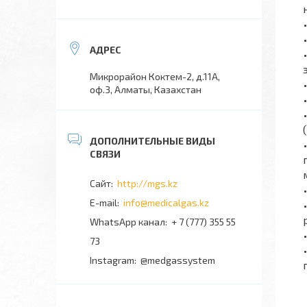
Микрорайон Коктем-2, д.11А,
оф.3, Алматы, Казахстан
http://mgs.kz
info@medicalgas.kz
WhatsApp канал
+ 7 (777) 355 55
73
Instagram
@medgassystem