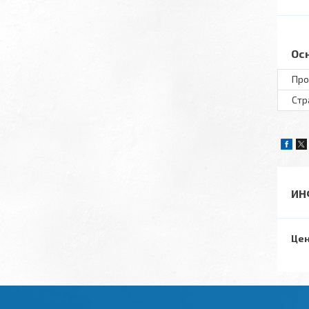
Ос
Про
Стр
ИН
Цен