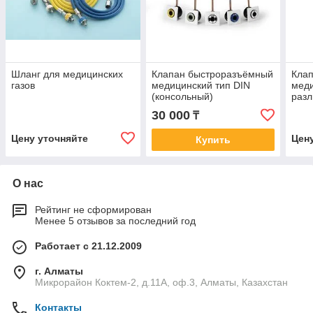
Шланг для медицинских
Клапан быстроразъёмный
Кла
газов
медицинский тип DIN
меди
(консольный)
разл
испо
30 000
₸
Цену уточняйте
Цен
Купить
О нас
Рейтинг не сформирован
Менее 5 отзывов за последний год
Работает с 21.12.2009
г. Алматы
Микрорайон Коктем-2, д.11А, оф.3, Алматы, Казахстан
Контакты