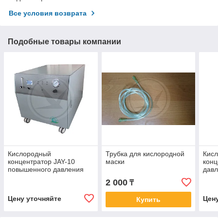
Все условия возврата
Подобные товары компании
Кислородный
Трубка для кислородной
Кис
концентратор JAY-10
маски
конц
повышенного давления
давл
(0.14-0.4МПа)
2 000
₸
Цену уточняйте
Цен
Купить