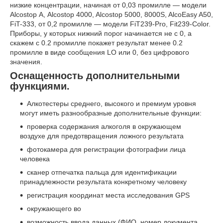
низкие концентрации, начиная от 0,03 промилле ― модели
Alcostop А, Alcostop 4000, Alcostop 5000, 8000S, AlcoEasy A50,
FiT-333, от 0,2 промилле ― модели FiT239-Pro, Fit239-Color.
Приборы, у которых нижний порог начинается не с 0, а
скажем с 0.2 промилле покажет результат менее 0.2
промилле в виде сообщения LO или 0, без цифрового
значения.
Оснащенность дополнительными
функциями.
Алкотестеры среднего, высокого и премиум уровня
могут иметь разнообразные дополнительные функции:
проверка содержания алкоголя в окружающем
воздухе для предотвращения ложного результата
фотокамера для регистрации фотографии лица
человека
сканер отпечатка пальца для идентификации
принадлежности результата конкретному человеку
регистрация координат места исследования GPS
окружающего во
возможность ввода данных (ФИО, номер документа