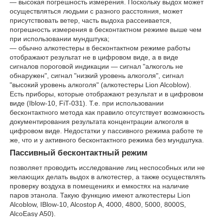
― высокая погрешность измерения. Поскольку выдох может
осуществляться людьми с разного расстояния, может
присутствовать ветер, часть выдоха рассеивается,
погрешность измерения в бесконтактном режиме выше чем
при использовании мундштука;
― обычно алкотестеры в бесконтактном режиме работы
отображают результат не в цифровом виде, а в виде
сигналов пороговой индикации ― сигнал "алкоголь не
обнаружен", сигнал "низкий уровень алкоголя", сигнал
"высокий уровень алкоголя" (алкотестеры Lion Alcoblow).
Есть приборы, которые отображают результат и в цифровом
виде (Iblow-10, FiT-031). Т.е. при использовании
бесконтактного метода как правило отсутствует возможность
документирования результата концентрации алкоголя в
цифровом виде. Недостатки у пассивного режима работе те
же, что и у активного бесконтактного режима без мундштука.
Пассивный бесконтактный режим
позволяет проводить исследование лиц неспособных или не
желающих делать выдох в алкотестер, а также осуществлять
проверку воздуха в помещениях и емкостях на наличие
паров этанола. Такую функцию имеют алкотестеры Lion
Alcoblow, IBlow-10, Alcostop A, 4000, 4800, 5000, 8000S,
AlcoEasy A50).